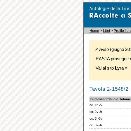
Home
>
Libri
>
Profilo libr
Avviso
(giugno 2016
RASTA prosegue ne
Vai al sito
Lyra
»
Tavola 2-1548/2
Di messer Claudio Tolome
cc. 1r-2v
cc. 2v-3r
cc. 3r-3v
cc. 3v-4r