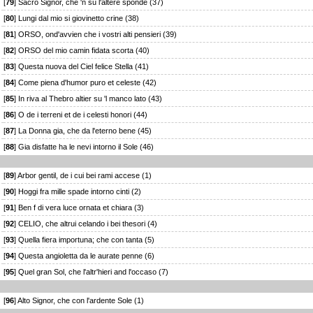
[
79
] Sacro Signor, che 'n su l'altere sponde (37)
[
80
] Lungi dal mio si giovinetto crine (38)
[
81
] ORSO, ond'avvien che i vostri alti pensieri (39)
[
82
] ORSO del mio camin fidata scorta (40)
[
83
] Questa nuova del Ciel felice Stella (41)
[
84
] Come piena d'humor puro et celeste (42)
[
85
] In riva al Thebro altier su 'l manco lato (43)
[
86
] O de i terreni et de i celesti honori (44)
[
87
] La Donna gia, che da l'eterno bene (45)
[
88
] Gia disfatte ha le nevi intorno il Sole (46)
[
89
] Arbor gentil, de i cui bei rami accese (1)
[
90
] Hoggi fra mille spade intorno cinti (2)
[
91
] Ben f di vera luce ornata et chiara (3)
[
92
] CELIO, che altrui celando i bei thesori (4)
[
93
] Quella fiera importuna; che con tanta (5)
[
94
] Questa angioletta da le aurate penne (6)
[
95
] Quel gran Sol, che l'altr'hieri and l'occaso (7)
[
96
] Alto Signor, che con l'ardente Sole (1)