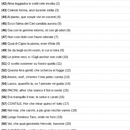
[
42
] Alma leggiadra in sottil velo involta (2)
[
43
] Celeste forma, anzi lucente stella (3)
[
44
] Al pianto, que sospir vivi et cocenti (4)
[
45
] Ecco l'alma del Ciel candida aurora (5)
[
46
] Gia con le gemme intorno, et con gli odori (6)
[
47
] Non cosi dolci son l'aure odorate (7)
[
48
] Qual di Cigno la piuma, eran d'Iola (8)
[
49
] Se da begli occhi vostri, in cui si mira (9)
[
50
] Le prime nevi, e i Gigli anchor non colti (10)
[
51
] O scelto sostener su l'ostro quella (11)
[
52
] Questa fera gentil; che scherza et fugge (12)
[
53
] Amore, ond', ch'entro 'l mio petto i senta (13)
[
54
] Lasso, quand'io la, ve 'l pensier mi guida (14)
[
55
] PACINI, alhor che stanco il Sol si sente (15)
[
56
] Era tranquillo il mar; le selve e i prati (16)
[
57
] CONTILE, Hor che mirar quinci m' tolto (17)
[
58
] Nel mar, che varchi, a piu gran rischio vanno (18)
[
59
] Lungo l'ondoso Taro, onde ne l'oro (19)
[
60
] Voi, che qual giovinetto Hercole, haveste (20)