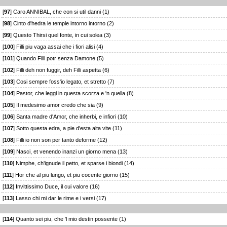
[
97
] Caro ANNIBAL, che con si util danni (1)
[
98
] Cinto d'hedra le tempie intorno intorno (2)
[
99
] Questo Thirsi quel fonte, in cui solea (3)
[
100
] Filli piu vaga assai che i fiori alisi (4)
[
101
] Quando Filli potr senza Damone (5)
[
102
] Filli deh non fuggir, deh Filli aspetta (6)
[
103
] Cosi sempre foss'io legato, et stretto (7)
[
104
] Pastor, che leggi in questa scorza e 'n quella (8)
[
105
] Il medesimo amor credo che sia (9)
[
106
] Santa madre d'Amor, che inherbi, e infiori (10)
[
107
] Sotto questa edra, a pie d'esta alta vite (11)
[
108
] Filli io non son per tanto deforme (12)
[
109
] Nasci, et venendo inanzi un giorno mena (13)
[
110
] Nimphe, ch'ignude il petto, et sparse i biondi (14)
[
111
] Hor che al piu lungo, et piu cocente giorno (15)
[
112
] Invittissimo Duce, il cui valore (16)
[
113
] Lasso chi mi dar le rime e i versi (17)
[
114
] Quanto sei piu, che 'l mio destin possente (1)