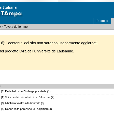
Progetto
o
> Tavola delle rime
): i contenuti del sito non saranno ulteriormente aggiornati.
l progetto Lyra dell'Université de Lausanne.
i
[
1
] De la belt, che Dio larga possiede (1)
[
2
] Voi, che del primo bel piu ch'altra mai (2)
[
3
] A l'infinita vostra alta bontade (3)
[
4
] Donne l'alte percosse, e i colpi fieri (4)