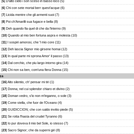
[
5
] D'alto cielo i son sceso in basso loco (5)
[
6
] Chi con sete mortal berr quest'acque (6)
[
7
] Licida mentre che gli armenti suoi (7)
[
8
] Poi ch'Amarilli sua fugace e bella (8)
[
9
] Deh quando fia quel di che da l'interno (9)
[
10
] Quando al mio ben fortuna aspra e molesta (10)
[
11
] I sospiri amorosi, che 'l mio core (11)
[
12
] Deh lascia Signor mio girsene homai (12)
[
13
] In qual parte mi sprona Amor' il passo (13)
[
14
] Dal cerchio, che piu largo intorno gira (14)
[
15
] Chi non sa ben, com'una fiera Donna (15)
lza
[
16
] Alto silentio, ch' pensar mi tiri (1)
[
17
] Donna; nel cui splendor chiaro et divino (2)
[
18
] Doman vedro, s'io non m'inganno, o sole (3)
[
19
] Come stella, che fuor de l'Oceano (4)
[
20
] GUIDICCION; che con saldo invitto piede (5)
[
21
] Se rotta l'hasta del crudel Tyranno (6)
[
22
] Io pur doveva il mio bel Sole, io stesso (7)
[
23
] Sacro Signor; che da superni giri (8)