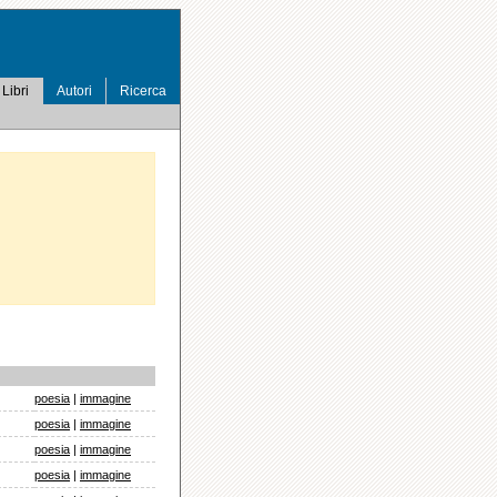
Libri
Autori
Ricerca
poesia
|
immagine
poesia
|
immagine
poesia
|
immagine
poesia
|
immagine