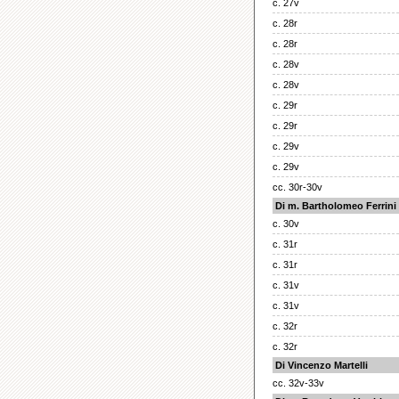
c. 27v
c. 28r
c. 28r
c. 28v
c. 28v
c. 29r
c. 29r
c. 29v
c. 29v
cc. 30r-30v
Di m. Bartholomeo Ferrini
c. 30v
c. 31r
c. 31r
c. 31v
c. 31v
c. 32r
c. 32r
Di Vincenzo Martelli
cc. 32v-33v