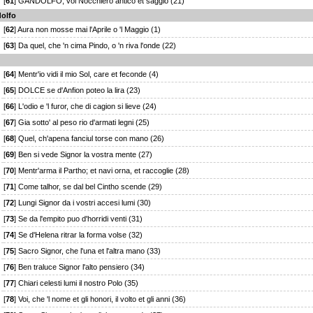
[
61
] GANDOLFO, voi Nocchiero antico et saggio (21)
dolfo
[
62
] Aura non mosse mai l'Aprile o 'l Maggio (1)
[
63
] Da quel, che 'n cima Pindo, o 'n riva l'onde (22)
[
64
] Mentr'io vidi il mio Sol, care et feconde (4)
[
65
] DOLCE se d'Anfion poteo la lira (23)
[
66
] L'odio e 'l furor, che di cagion si lieve (24)
[
67
] Gia sotto' al peso rio d'armati legni (25)
[
68
] Quel, ch'apena fanciul torse con mano (26)
[
69
] Ben si vede Signor la vostra mente (27)
[
70
] Mentr'arma il Partho; et navi orna, et raccoglie (28)
[
71
] Come talhor, se dal bel Cintho scende (29)
[
72
] Lungi Signor da i vostri accesi lumi (30)
[
73
] Se da l'empito puo d'horridi venti (31)
[
74
] Se d'Helena ritrar la forma volse (32)
[
75
] Sacro Signor, che l'una et l'altra mano (33)
[
76
] Ben traluce Signor l'alto pensiero (34)
[
77
] Chiari celesti lumi il nostro Polo (35)
[
78
] Voi, che 'l nome et gli honori, il volto et gli anni (36)