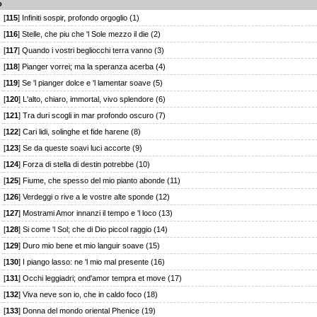
o
[
115
] Infiniti sospir, profondo orgoglio (1)
[
116
] Stelle, che piu che 'l Sole mezzo il die (2)
[
117
] Quando i vostri begliocchi terra vanno (3)
[
118
] Pianger vorrei; ma la speranza acerba (4)
[
119
] Se 'l pianger dolce e 'l lamentar soave (5)
[
120
] L'alto, chiaro, immortal, vivo splendore (6)
[
121
] Tra duri scogli in mar profondo oscuro (7)
[
122
] Cari lidi, solinghe et fide harene (8)
[
123
] Se da queste soavi luci accorte (9)
[
124
] Forza di stella di destin potrebbe (10)
[
125
] Fiume, che spesso del mio pianto abonde (11)
[
126
] Verdeggi o rive a le vostre alte sponde (12)
[
127
] Mostrami Amor innanzi il tempo e 'l loco (13)
[
128
] Si come 'l Sol; che di Dio piccol raggio (14)
[
129
] Duro mio bene et mio languir soave (15)
[
130
] I piango lasso: ne 'l mio mal presente (16)
[
131
] Occhi leggiadri; ond'amor tempra et move (17)
[
132
] Viva neve son io, che in caldo foco (18)
[
133
] Donna del mondo oriental Phenice (19)