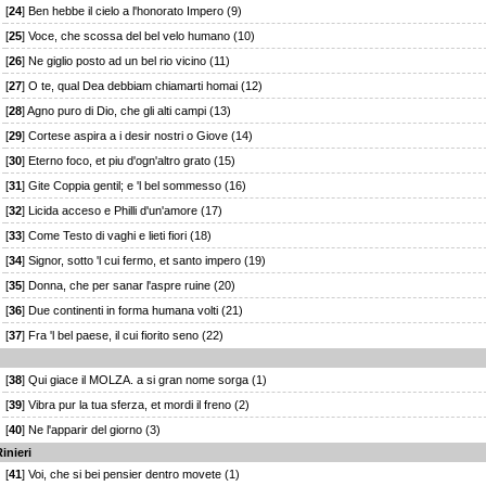
[
24
] Ben hebbe il cielo a l'honorato Impero (9)
[
25
] Voce, che scossa del bel velo humano (10)
[
26
] Ne giglio posto ad un bel rio vicino (11)
[
27
] O te, qual Dea debbiam chiamarti homai (12)
[
28
] Agno puro di Dio, che gli alti campi (13)
[
29
] Cortese aspira a i desir nostri o Giove (14)
[
30
] Eterno foco, et piu d'ogn'altro grato (15)
[
31
] Gite Coppia gentil; e 'l bel sommesso (16)
[
32
] Licida acceso e Philli d'un'amore (17)
[
33
] Come Testo di vaghi e lieti fiori (18)
[
34
] Signor, sotto 'l cui fermo, et santo impero (19)
[
35
] Donna, che per sanar l'aspre ruine (20)
[
36
] Due continenti in forma humana volti (21)
[
37
] Fra 'l bel paese, il cui fiorito seno (22)
[
38
] Qui giace il MOLZA. a si gran nome sorga (1)
[
39
] Vibra pur la tua sferza, et mordi il freno (2)
[
40
] Ne l'apparir del giorno (3)
inieri
[
41
] Voi, che si bei pensier dentro movete (1)