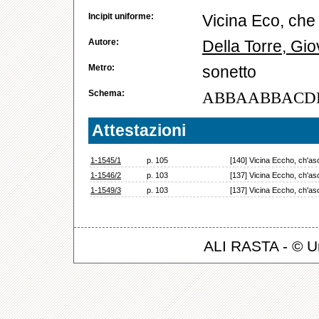
Incipit uniforme:
Vicina Eco, che 
Autore:
Della Torre, Gio
Metro:
sonetto
Schema:
ABBAABBACD
Attestazioni
1-1545/1
p. 105
[140] Vicina Eccho, ch'asco
1-1546/2
p. 103
[137] Vicina Eccho, ch'asco
1-1549/3
p. 103
[137] Vicina Eccho, ch'asco
ALI RASTA - © Un