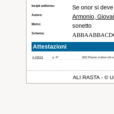
Incipit uniforme:
Se onor si deve 
Autore:
Armonio, Giova
Metro:
sonetto
Schema:
ABBAABBACD
Attestazioni
4-1551/1
p. 47
[60] S'honor si deve chi c
ALI RASTA - © Un