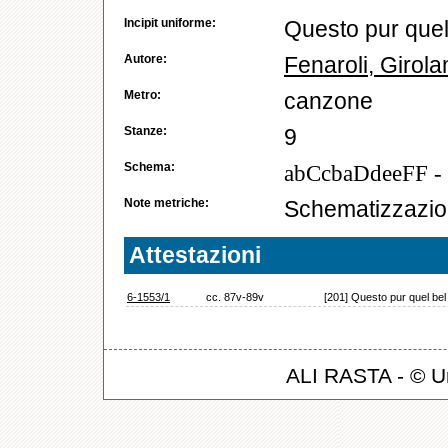
Incipit uniforme:
Questo pur quel
Autore:
Fenaroli, Girol
Metro:
canzone
Stanze:
9
Schema:
abCcbaDdeeFF - 
Note metriche:
Schematizzazion
Attestazioni
6-1553/1
cc. 87v-89v
[201] Questo pur quel bel
ALI RASTA - © Un