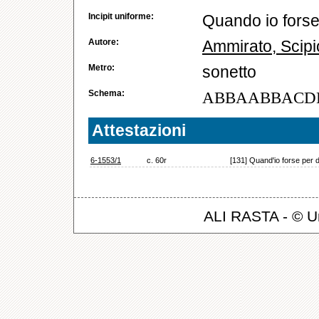
Incipit uniforme:
Quando io forse
Autore:
Ammirato, Scip
Metro:
sonetto
Schema:
ABBAABBACD
Attestazioni
6-1553/1
c. 60r
[131] Quand'io forse per d
ALI RASTA - © Un