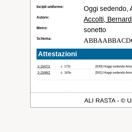
Incipit uniforme:
Oggi sedendo, 
Autore:
Accolti, Bernard
Metro:
sonetto
Schema:
ABBAABBACD
Attestazioni
2-1547/1
c. 172r
[530] Hoggi sedendo Amo
2-1548/2
c. 163v
[501] Hoggi sedendo Amo
ALI RASTA - © Un