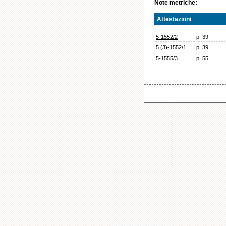
Note metriche:
Attestazioni
5-1552/2
p. 39
5 (3)-1552/1
p. 39
5-1555/3
p. 55