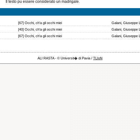
Il testo pu essere considerato un madrigale.
[67] Occhi, ch'a gli occhi miei
Galani, Giuseppe 
[40] Occhi, ch'a gli occhi miei
Galani, Giuseppe 
[67] Occhi, ch'a gli occhi miei
Galani, Giuseppe 
ALI RASTA - © Universit� di Pavia /
TLIoN