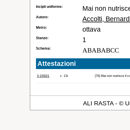
Incipit uniforme:
Mai non nutrisce i
Autore:
Accolti, Bernard
Metro:
ottava
Stanze:
1
Schema:
ABABABCC
Attestazioni
3-1550/1
c. 13r
[76] Mai non nutrisce il cor
ALI RASTA - © Un