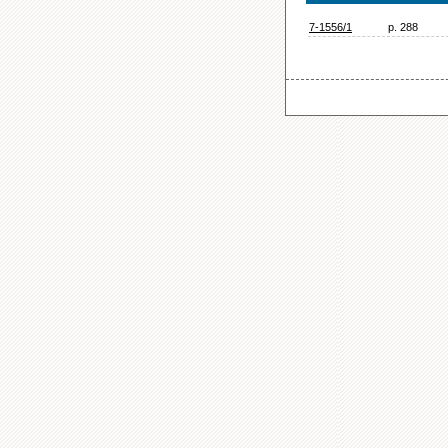
7-1556/1
p. 288