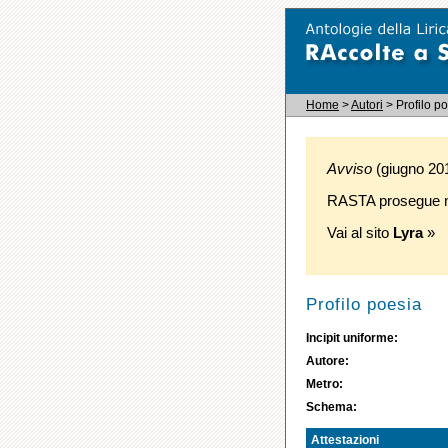
Home
>
Autori
> Profilo p
Avviso
(giugno 2016
RASTA prosegue ne
Vai al sito
Lyra
»
Profilo poesia
Incipit uniforme:
Autore:
Metro:
Schema:
Attestazioni