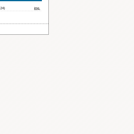
(24)
img.