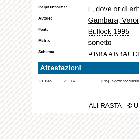
Incipit uniforme:
L, dove or di e
Autore:
Gambara, Vero
Fonti:
Bullock 1995
Metro:
sonetto
Schema:
ABBAABBACD
Attestazioni
L1-1565
c. 193v
[595] La dove hor d'her
ALI RASTA - © Un