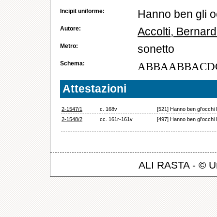
Incipit uniforme:
Hanno ben gli oc
Autore:
Accolti, Bernard
Metro:
sonetto
Schema:
ABBAABBACD
Attestazioni
2-1547/1
c. 168v
[521] Hanno ben gl'occhi l
2-1548/2
cc. 161r-161v
[497] Hanno ben gl'occhi l
ALI RASTA - © Un