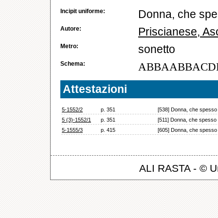
Incipit uniforme:
Donna, che spes
Autore:
Priscianese, As
Metro:
sonetto
Schema:
ABBAABBACD
Attestazioni
5-1552/2
p. 351
[538] Donna, che spesso c
5 (3)-1552/1
p. 351
[511] Donna, che spesso c
5-1555/3
p. 415
[605] Donna, che spesso c
ALI RASTA - © Un