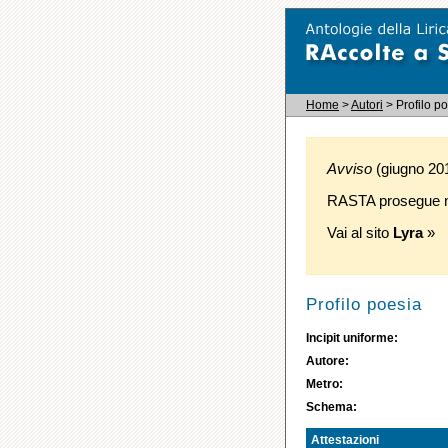
Home
>
Autori
> Profilo p
Avviso
(giugno 2016
RASTA prosegue ne
Vai al sito
Lyra
»
Profilo poesia
Incipit uniforme:
Autore:
Metro:
Schema:
Attestazioni