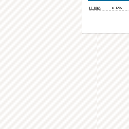
L1-1565
c. 120v