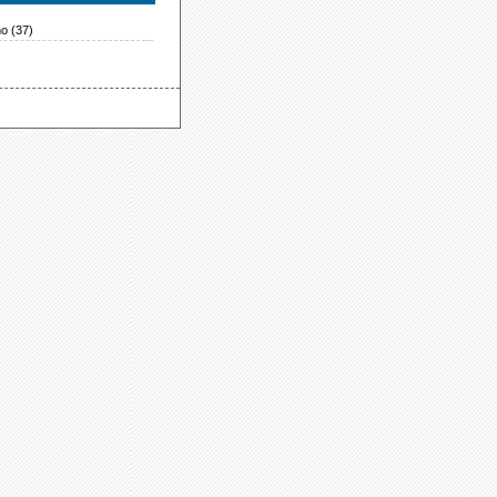
o (37)