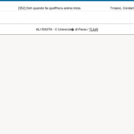
[352] Deh quando fia quell'hora anima trista
Troiano, Girolam
ALI RASTA - © Universit� di Pavia /
TLIoN