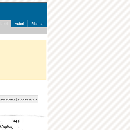
Libri
Autori
Ricerca
precedente
|
successiva
>