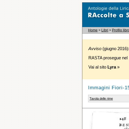
Home
>
Libri
>
Profilo libr
Avviso
(giugno 2016): 
RASTA prosegue nel p
Vai al sito
Lyra
»
Immagini Fiori-1
Tavola delle rime