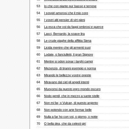
53
Io che con piante pur basse e terrene
54
I sospiri amorosi che il mio core
55
I vostri alti pensier di virt pieni
56
La esca che voi da faggi ombrosi e querce
57
Lasci, Bernardo, la soave lira
58
Le crude piaghe della afflitta Siena
59
Licida mentre che gli armenti suoi
60
Lodate, o fanciulletti, il gran Signore
61
Mentre si odon sonar i larghi campi
62
Mezenzio, di tiranni esempio e norma
63
Mirando le bellezze vostre oneste
64
Miravano dal ciel gli angeli intenti
65
Muovonsi da questo egro mondo oscuro
66
Nodo gentil, che in mezzo a sante stelle
67
Non mi far, o Vulcan, di questo argento
68
Non potendo con arte formar belle
69
Nulla a far ho con voi, o giorno, o notte
70
O bella dea, che da celesti giri