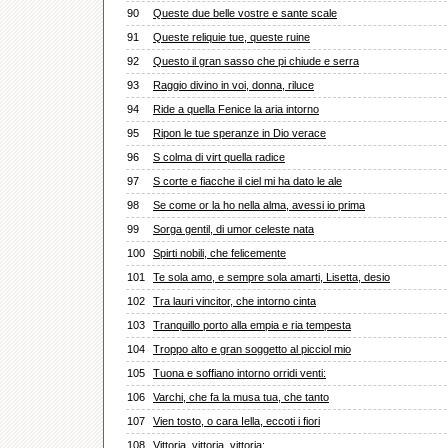
90
Queste due belle vostre e sante scale
91
Queste reliquie tue, queste ruine
92
Questo il gran sasso che pi chiude e serra
93
Raggio divino in voi, donna, riluce
94
Ride a quella Fenice la aria intorno
95
Ripon le tue speranze in Dio verace
96
S colma di virt quella radice
97
S corte e fiacche il ciel mi ha dato le ale
98
Se come or la ho nella alma, avessi io prima
99
Sorga gentil, di umor celeste nata
100
Spirti nobili, che felicemente
101
Te sola amo, e sempre sola amarti, Lisetta, desio
102
Tra lauri vincitor, che intorno cinta
103
Tranquillo porto alla empia e ria tempesta
104
Troppo alto e gran soggetto al picciol mio
105
Tuona e soffiano intorno orridi venti:
106
Varchi, che fa la musa tua, che tanto
107
Vien tosto, o cara Iella, eccoti i fiori
108
Vittoria, vittoria, vittoria: