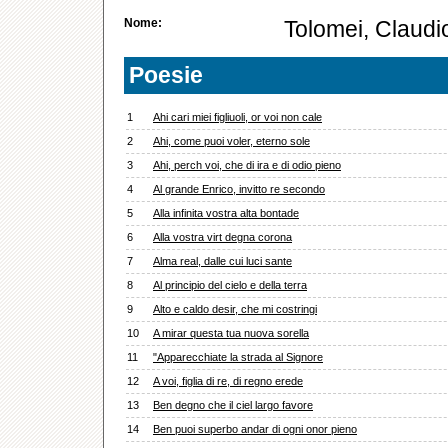
Nome:
Tolomei, Claudi
Poesie
1
Ahi cari miei figliuoli, or voi non cale
2
Ahi, come puoi voler, eterno sole
3
Ahi, perch voi, che di ira e di odio pieno
4
Al grande Enrico, invitto re secondo
5
Alla infinita vostra alta bontade
6
Alla vostra virt degna corona
7
Alma real, dalle cui luci sante
8
Al principio del cielo e della terra
9
Alto e caldo desir, che mi costringi
10
A mirar questa tua nuova sorella
11
"Apparecchiate la strada al Signore
12
A voi, figlia di re, di regno erede
13
Ben degno che il ciel largo favore
14
Ben puoi superbo andar di ogni onor pieno