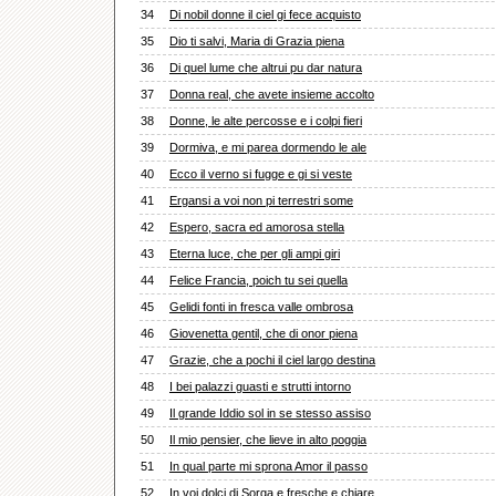
34
Di nobil donne il ciel gi fece acquisto
35
Dio ti salvi, Maria di Grazia piena
36
Di quel lume che altrui pu dar natura
37
Donna real, che avete insieme accolto
38
Donne, le alte percosse e i colpi fieri
39
Dormiva, e mi parea dormendo le ale
40
Ecco il verno si fugge e gi si veste
41
Ergansi a voi non pi terrestri some
42
Espero, sacra ed amorosa stella
43
Eterna luce, che per gli ampi giri
44
Felice Francia, poich tu sei quella
45
Gelidi fonti in fresca valle ombrosa
46
Giovenetta gentil, che di onor piena
47
Grazie, che a pochi il ciel largo destina
48
I bei palazzi guasti e strutti intorno
49
Il grande Iddio sol in se stesso assiso
50
Il mio pensier, che lieve in alto poggia
51
In qual parte mi sprona Amor il passo
52
In voi dolci di Sorga e fresche e chiare