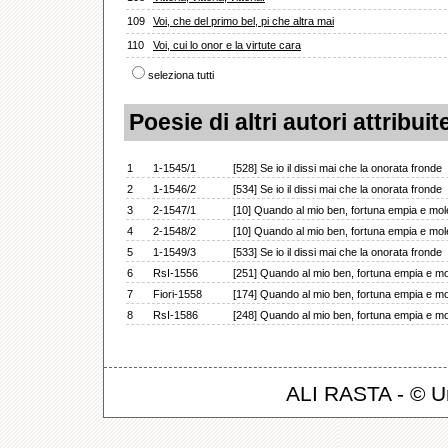
109
Voi, che del primo bel, pi che altra mai
110
Voi, cui lo onor e la virtute cara
seleziona tutti
Poesie di altri autori attribui
1
1-1545/1
[528] Se io il dissi mai che la onorata fronde
2
1-1546/2
[534] Se io il dissi mai che la onorata fronde
3
2-1547/1
[10] Quando al mio ben, fortuna empia e mol
4
2-1548/2
[10] Quando al mio ben, fortuna empia e mol
5
1-1549/3
[533] Se io il dissi mai che la onorata fronde
6
RsI-1556
[251] Quando al mio ben, fortuna empia e mo
7
Fiori-1558
[174] Quando al mio ben, fortuna empia e mo
8
RsI-1586
[248] Quando al mio ben, fortuna empia e mo
ALI RASTA - © Un