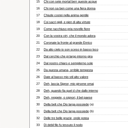
15
Chi con sete mortal berr queste acque
16
Chi non sa ben come una fiera donna
17
Chiude costei nella anima gentile
18
Coi sacri gigli, e pien di alta virtute
19
Come racchiuso pria novello fiore
20
Con la vostra virt, che il mondo adora
21
Coronate la fronte al grande Enrico
22
Da alto cielo io son sceso in basso loco
23
Dal cerchio che pi largo intorno gira
24
Dal nostro chiaro e sempiterno sole
25
Da questa umana, orribile tempesta
26
Date al basso mio stil alto valore
27
Deh, lascia Signor, mio girsene omai
28
Deh, quando fia quel d che dallo interno
29
Deh, reggete, o signori, il bel paese
30
Della belt che Dio larga possiede
(a)
31
Della belt che Dio larga possiede
(b)
32
Delle tre belle grazie, onde potea
33
Di debil filo fu tessuto il nodo