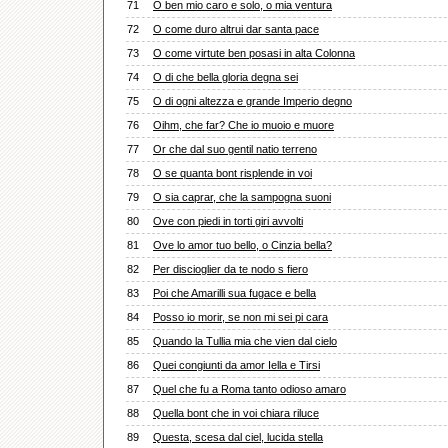
71
O ben mio caro e solo, o mia ventura
72
O come duro altrui dar santa pace
73
O come virtute ben posasi in alta Colonna
74
O di che bella gloria degna sei
75
O di ogni altezza e grande Imperio degno
76
Oihm, che far? Che io muoio e muore
77
Or che dal suo gentil natio terreno
78
O se quanta bont risplende in voi
79
O sia caprar, che la sampogna suoni
80
Ove con piedi in torti giri avvolti
81
Ove lo amor tuo bello, o Cinzia bella?
82
Per discioglier da te nodo s fiero
83
Poi che Amarilli sua fugace e bella
84
Posso io morir, se non mi sei pi cara
85
Quando la Tullia mia che vien dal cielo
86
Quei congiunti da amor Iella e Tirsi
87
Quel che fu a Roma tanto odioso amaro
88
Quella bont che in voi chiara riluce
89
Questa, scesa dal ciel, lucida stella